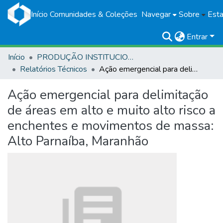
Início
Comunidades & Coleções
Navegar
Sobre
Esta
Entrar
Início
PRODUÇÃO INSTITUCIONAL
Relatórios Técnicos
Ação emergencial para delimitação de áreas em alto e muito alto risco a enchentes e movimentos de massa: Alto Parnaíba, Maranhão
Ação emergencial para delimitação
de áreas em alto e muito alto risco a
enchentes e movimentos de massa:
Alto Parnaíba, Maranhão