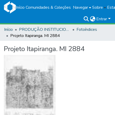
Início
Comunidades & Coleções
Navegar
Sobre
Esta
Entrar
Início
PRODUÇÃO INSTITUCIONAL
Fotoíndices
Projeto Itapiranga. MI 2884
Projeto Itapiranga. MI 2884