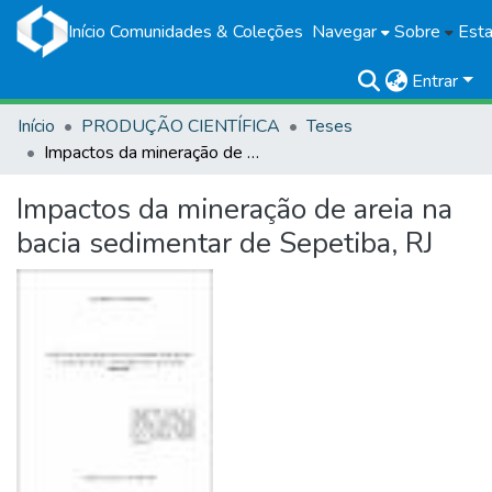
Início
Comunidades & Coleções
Navegar
Sobre
Esta
Entrar
Início
PRODUÇÃO CIENTÍFICA
Teses
Impactos da mineração de areia na bacia sedimentar de Sepetiba, RJ
Impactos da mineração de areia na
bacia sedimentar de Sepetiba, RJ