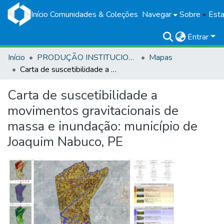
Início
Comunidades & Coleções
Navegar
Sobre
Esta
Entrar
Início
PRODUÇÃO INSTITUCIONAL
Mapas
Carta de suscetibilidade a movimentos gravitacionais de massa e inundação: município de Joaquim Nabuco, PE
Carta de suscetibilidade a
movimentos gravitacionais de
massa e inundação: município de
Joaquim Nabuco, PE