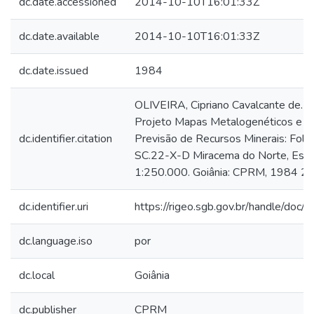
dc.date.accessioned
2014-10-10T16:01:33Z
dc.date.available
2014-10-10T16:01:33Z
dc.date.issued
1984
OLIVEIRA, Cipriano Cavalcante de.
Projeto Mapas Metalogenéticos e d
dc.identifier.citation
Previsão de Recursos Minerais: Folh
SC.22-X-D Miracema do Norte, Esca
1:250.000. Goiânia: CPRM, 1984 2 v
dc.identifier.uri
https://rigeo.sgb.gov.br/handle/doc/
dc.language.iso
por
dc.local
Goiânia
dc.publisher
CPRM