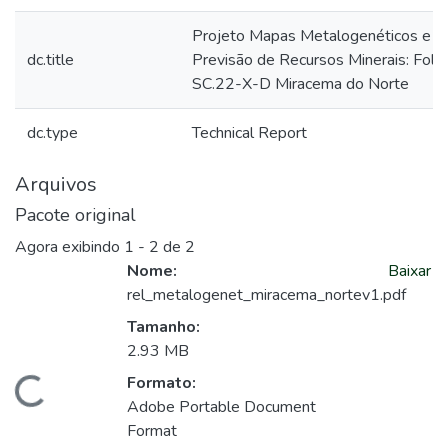
Projeto Mapas Metalogenéticos e d
dc.title
Previsão de Recursos Minerais: Folh
SC.22-X-D Miracema do Norte
dc.type
Technical Report
Arquivos
Pacote original
Agora exibindo
1 - 2 de 2
Nome:
Baixar
rel_metalogenet_miracema_nortev1.pdf
Tamanho:
2.93 MB
Formato:
Carregando...
Adobe Portable Document
Format