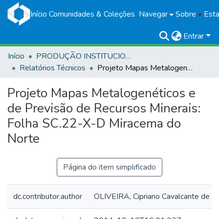
Início
Comunidades & Coleções
Navegar
Sobre
Esta
Entrar
Início
PRODUÇÃO INSTITUCIONAL
Relatórios Técnicos
Projeto Mapas Metalogenéticos e de Previsão de Recursos Minerais: Folha SC.22-X-D Miracema do Norte
Projeto Mapas Metalogenéticos e
de Previsão de Recursos Minerais:
Folha SC.22-X-D Miracema do
Norte
Página do item simplificado
dc.contributor.author
OLIVEIRA, Cipriano Cavalcante de