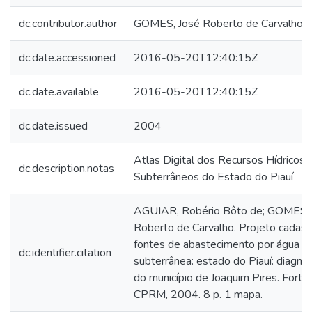
dc.contributor.author
GOMES, José Roberto de Carvalho
dc.date.accessioned
2016-05-20T12:40:15Z
dc.date.available
2016-05-20T12:40:15Z
dc.date.issued
2004
Atlas Digital dos Recursos Hídricos
dc.description.notas
Subterrâneos do Estado do Piauí
AGUIAR, Robério Bôto de; GOMES, 
Roberto de Carvalho. Projeto cadast
fontes de abastecimento por água
dc.identifier.citation
subterrânea: estado do Piauí: diagnó
do município de Joaquim Pires. Fortal
CPRM, 2004. 8 p. 1 mapa.