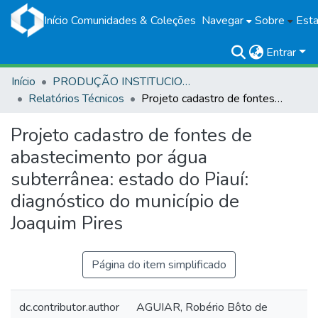
Início
Comunidades & Coleções
Navegar
Sobre
Esta
Entrar
Início
PRODUÇÃO INSTITUCIONAL
Relatórios Técnicos
Projeto cadastro de fontes de abastecimento por água subterrânea: estado do Piauí: diagnóstico do município de Joaquim Pires
Projeto cadastro de fontes de
abastecimento por água
subterrânea: estado do Piauí:
diagnóstico do município de
Joaquim Pires
Página do item simplificado
dc.contributor.author
AGUIAR, Robério Bôto de