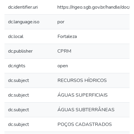
dc.identifier.uri
https://rigeo.sgb.gov.br/handle/doc
dc.language.iso
por
dc.local
Fortaleza
dc.publisher
CPRM
dc.rights
open
dc.subject
RECURSOS HÍDRICOS
dc.subject
ÁGUAS SUPERFICIAIS
dc.subject
ÁGUAS SUBTERRÂNEAS
dc.subject
POÇOS CADASTRADOS