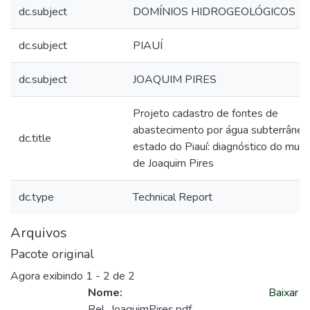
dc.subject
DOMÍNIOS HIDROGEOLÓGICOS
dc.subject
PIAUÍ
dc.subject
JOAQUIM PIRES
Projeto cadastro de fontes de
abastecimento por água subterrânea
dc.title
estado do Piauí: diagnóstico do munic
de Joaquim Pires
dc.type
Technical Report
Arquivos
Pacote original
Agora exibindo
1 - 2 de 2
Nome:
Baixar
Rel_JoaquimPires.pdf