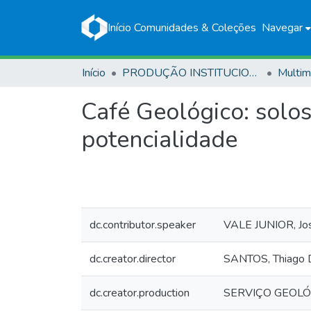
Início
Comunidades & Coleções
Navegar
Início
PRODUÇÃO INSTITUCIONAL
Multim
Café Geológico: solos
potencialidade
dc.contributor.speaker
VALE JUNIOR, Jos
dc.creator.director
SANTOS, Thiago 
dc.creator.production
SERVIÇO GEOLÓ