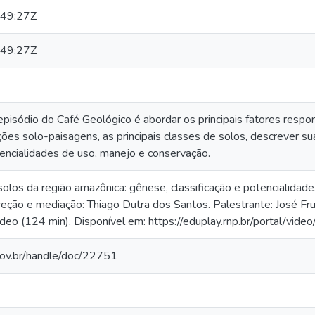
49:27Z
49:27Z
episódio do Café Geológico é abordar os principais fatores resp
ões solo-paisagens, as principais classes de solos, descrever sua
encialidades de uso, manejo e conservação.
olos da região amazônica: gênese, classificação e potencialidade
eção e mediação: Thiago Dutra dos Santos. Palestrante: José Frut
eo (124 min). Disponível em: https://eduplay.rnp.br/portal/vid
.gov.br/handle/doc/22751