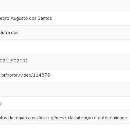
dro Augusto dos Santos
Dutra dos
(2021);S02E01
np.br/portal/video/114878
O
los da região amazônica: gênese, classificação e potencialidade