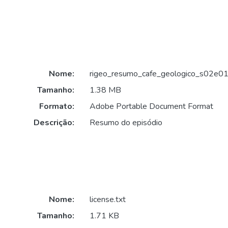
Nome:
rigeo_resumo_cafe_geologico_s02e01
Tamanho:
1.38 MB
Formato:
Adobe Portable Document Format
Descrição:
Resumo do episódio
Nome:
license.txt
Tamanho:
1.71 KB