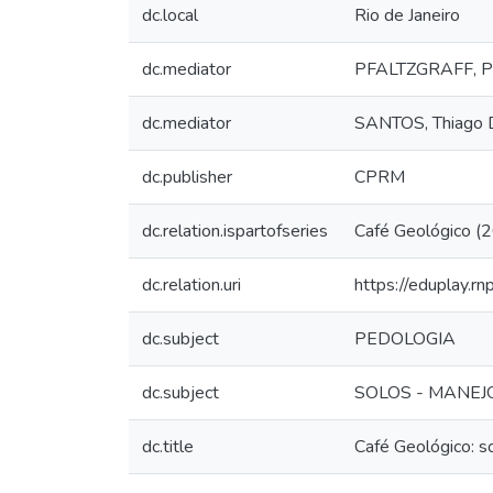
dc.local
Rio de Janeiro
dc.mediator
PFALTZGRAFF, Pe
dc.mediator
SANTOS, Thiago 
dc.publisher
CPRM
dc.relation.ispartofseries
Café Geológico 
dc.relation.uri
https://eduplay.r
dc.subject
PEDOLOGIA
dc.subject
SOLOS - MANEJ
dc.title
Café Geológico: so