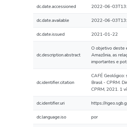
dc.date.accessioned
2022-06-03T13:
dc.date.available
2022-06-03T13:
dc.date.issued
2021-01-22
O objetivo deste 
dc.description.abstract
Amazônia, as relaç
importantes e pot
CAFÉ Geológico: s
dc.identifier.citation
Brasil - CPRM. Dir
CPRM, 2021. 1 víd
dc.identifier.uri
https://rigeo.sgb
dc.language.iso
por