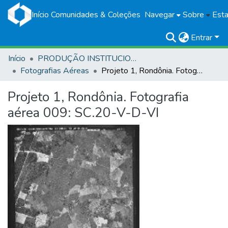
Início
Comunidades & Coleções
Navegar
Sobre
Esta
Entrar
Início
PRODUÇÃO INSTITUCIONAL
Fotografias Aéreas
Projeto 1, Rondônia. Fotografia aérea 009: SC.20-V-D-VI
Projeto 1, Rondônia. Fotografia
aérea 009: SC.20-V-D-VI