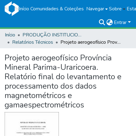
Início
Comunidades & Coleções
Navegar
Sobre
Esta
Entrar
Início
PRODUÇÃO INSTITUCIONAL
Relatórios Técnicos
Projeto aerogeofísico Província Mineral Parima-Uraricoera. Relatório final do levantamento e processamento dos dados magnetométricos e gamaespectrométricos
Projeto aerogeofísico Província
Mineral Parima-Uraricoera.
Relatório final do levantamento e
processamento dos dados
magnetométricos e
gamaespectrométricos