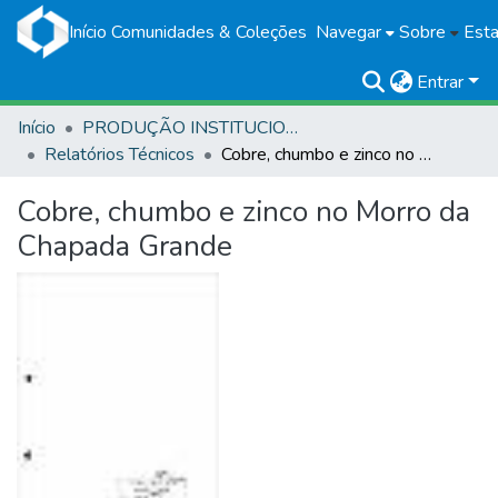
Início
Comunidades & Coleções
Navegar
Sobre
Esta
Entrar
Início
PRODUÇÃO INSTITUCIONAL
Relatórios Técnicos
Cobre, chumbo e zinco no Morro da Chapada Grande
Cobre, chumbo e zinco no Morro da
Chapada Grande