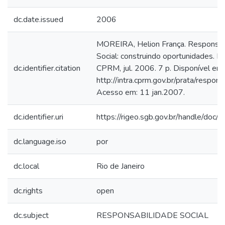
dc.date.issued
2006
MOREIRA, Helion França. Responsab
Social: construindo oportunidades. Ri
dc.identifier.citation
CPRM, jul. 2006. 7 p. Disponível em:
http://intra.cprm.gov.br/prata/respons
Acesso em: 11 jan.2007.
dc.identifier.uri
https://rigeo.sgb.gov.br/handle/doc/
dc.language.iso
por
dc.local
Rio de Janeiro
dc.rights
open
dc.subject
RESPONSABILIDADE SOCIAL