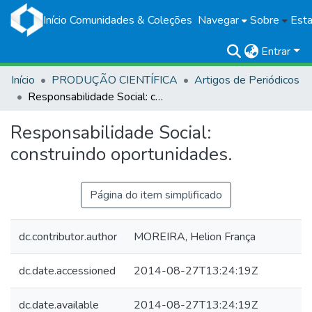
Início
Comunidades & Coleções
Navegar
Sobre
Esta
Entrar
Início
PRODUÇÃO CIENTÍFICA
Artigos de Periódicos
Responsabilidade Social: construindo oportunidades.
Responsabilidade Social:
construindo oportunidades.
Página do item simplificado
dc.contributor.author
MOREIRA, Helion França
dc.date.accessioned
2014-08-27T13:24:19Z
dc.date.available
2014-08-27T13:24:19Z