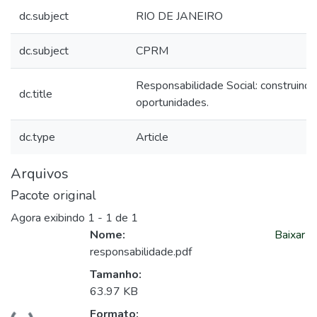
dc.subject
RIO DE JANEIRO
dc.subject
CPRM
Responsabilidade Social: construindo
dc.title
oportunidades.
dc.type
Article
Arquivos
Pacote original
Agora exibindo
1 - 1 de 1
Nome:
Baixar
responsabilidade.pdf
Tamanho:
63.97 KB
Carregando...
Formato: