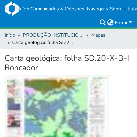
Início
Comunidades & Coleções
Navegar
Sobre
Esta
Entrar
Início
PRODUÇÃO INSTITUCIONAL
Mapas
Carta geológica: folha SD.20-X-B-I Roncador
Carta geológica: folha SD.20-X-B-I
Roncador