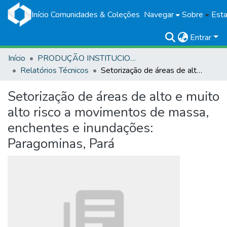
Início
Comunidades & Coleções
Navegar
Sobre
Esta
Entrar
Início
PRODUÇÃO INSTITUCIONAL
Relatórios Técnicos
Setorização de áreas de alto e muito alto risco a movimentos de massa, enchentes e inundações: Paragominas, Pará
Setorização de áreas de alto e muito
alto risco a movimentos de massa,
enchentes e inundações:
Paragominas, Pará