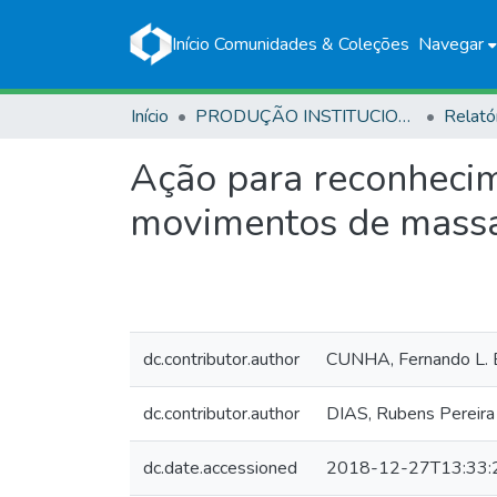
Início
Comunidades & Coleções
Navegar
Início
PRODUÇÃO INSTITUCIONAL
Relató
Ação para reconhecime
movimentos de massa,
dc.contributor.author
CUNHA, Fernando L. 
dc.contributor.author
DIAS, Rubens Pereira
dc.date.accessioned
2018-12-27T13:33: