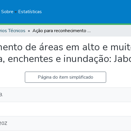
Sobre
Estatísticas
rios Técnicos
Ação para reconhecimento de áreas em alto e muito alto risco a movimentos de massa, enchentes e inundação: Jaborandí, Bahia
nto de áreas em alto e muito
 enchentes e inundação: Jabo
Página do item simplificado
B.
20Z