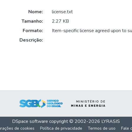
Nome:
license.txt
Tamanho:
2.27 KB
Formato:
Item-specific license agreed upon to s
Descrição:
DSpace software
copyright © 2002-2026
LYRASIS
urações de cookies
Política de privacidade
Termos de uso
Fale 