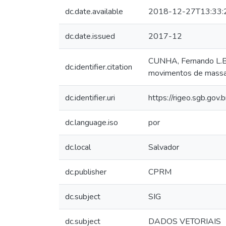
dc.date.available
2018-12-27T13:33:
dc.date.issued
2017-12
CUNHA, Fernando L.B.;
dc.identifier.citation
movimentos de massa, 
dc.identifier.uri
https://rigeo.sgb.gov
dc.language.iso
por
dc.local
Salvador
dc.publisher
CPRM
dc.subject
SIG
dc.subject
DADOS VETORIAIS