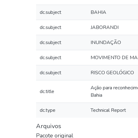
dc.subject
BAHIA
dc.subject
JABORANDI
dc.subject
INUNDAÇÃO
dc.subject
MOVIMENTO DE M
dc.subject
RISCO GEOLÓGICO
Ação para reconhecime
dc.title
Bahia
dc.type
Technical Report
Arquivos
Pacote original