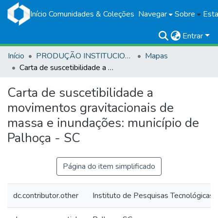
Início
Comunidades & Coleções
Navegar
Sobre
Esta
Entrar
Início
PRODUÇÃO INSTITUCIONAL
Mapas
Carta de suscetibilidade a movimentos gravitacionais de massa e inundações: município de Palhoça - SC
Carta de suscetibilidade a
movimentos gravitacionais de
massa e inundações: município de
Palhoça - SC
Página do item simplificado
dc.contributor.other
Instituto de Pesquisas Tecnológicas