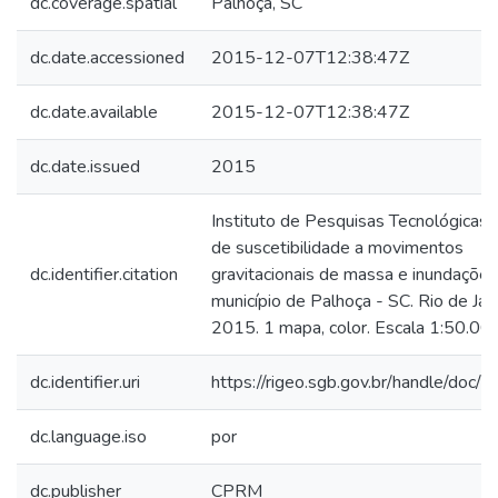
dc.coverage.spatial
Palhoça, SC
dc.date.accessioned
2015-12-07T12:38:47Z
dc.date.available
2015-12-07T12:38:47Z
dc.date.issued
2015
Instituto de Pesquisas Tecnológicas.
de suscetibilidade a movimentos
dc.identifier.citation
gravitacionais de massa e inundações
município de Palhoça - SC. Rio de Jane
2015. 1 mapa, color. Escala 1:50.000
dc.identifier.uri
https://rigeo.sgb.gov.br/handle/doc/
dc.language.iso
por
dc.publisher
CPRM