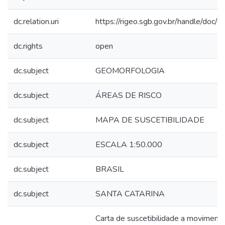
dc.relation.uri
https://rigeo.sgb.gov.br/handle/doc/
dc.rights
open
dc.subject
GEOMORFOLOGIA
dc.subject
ÁREAS DE RISCO
dc.subject
MAPA DE SUSCETIBILIDADE
dc.subject
ESCALA 1:50.000
dc.subject
BRASIL
dc.subject
SANTA CATARINA
Carta de suscetibilidade a moviment