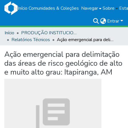
Início
Comunidades & Coleções
Navegar
Sobre
Esta
Entrar
Início
PRODUÇÃO INSTITUCIONAL
Relatórios Técnicos
Ação emergencial para delimitação das áreas de risco geológico de alto e muito alto grau: Itapiranga, AM
Ação emergencial para delimitação
das áreas de risco geológico de alto
e muito alto grau: Itapiranga, AM