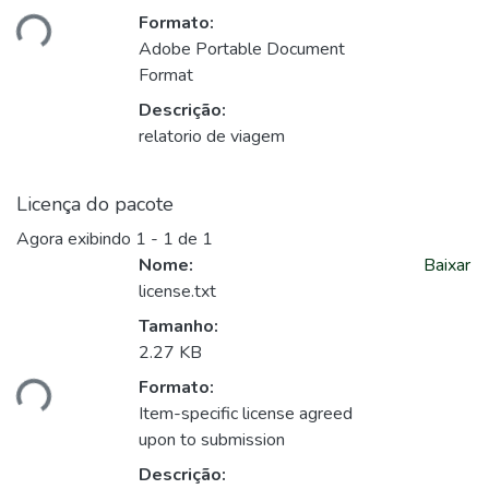
Formato:
ando...
Adobe Portable Document
Format
Descrição:
relatorio de viagem
Licença do pacote
Agora exibindo
1 - 1 de 1
Nome:
Baixar
license.txt
Tamanho:
2.27 KB
Formato:
ando...
Item-specific license agreed
upon to submission
Descrição: