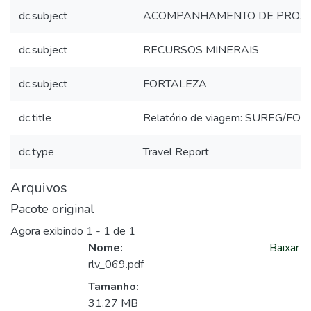
dc.subject
ACOMPANHAMENTO DE PROJE
dc.subject
RECURSOS MINERAIS
dc.subject
FORTALEZA
dc.title
Relatório de viagem: SUREG/FO
dc.type
Travel Report
Arquivos
Pacote original
Agora exibindo
1 - 1 de 1
Nome:
Baixar
rlv_069.pdf
Tamanho:
31.27 MB