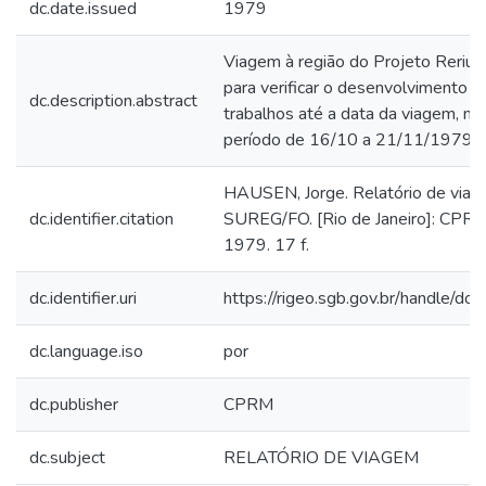
dc.date.issued
1979
Viagem à região do Projeto Reriut
para verificar o desenvolvimento d
dc.description.abstract
trabalhos até a data da viagem, no
período de 16/10 a 21/11/1979.
HAUSEN, Jorge. Relatório de viag
dc.identifier.citation
SUREG/FO. [Rio de Janeiro]: CPRM
1979. 17 f.
dc.identifier.uri
https://rigeo.sgb.gov.br/handle/d
dc.language.iso
por
dc.publisher
CPRM
dc.subject
RELATÓRIO DE VIAGEM