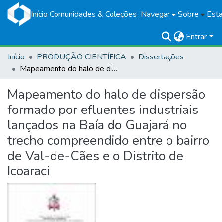
Início
Comunidades & Coleções
Navegar
Sobre
Esta
Entrar
Início
PRODUÇÃO CIENTÍFICA
Dissertações
Mapeamento do halo de dispersão formado por efluentes industriais lançados na Baía do Guajará no trecho compreendido entre o bairro de Val-de-Cães e o Distrito de Icoaraci
Mapeamento do halo de dispersão
formado por efluentes industriais
lançados na Baía do Guajará no
trecho compreendido entre o bairro
de Val-de-Cães e o Distrito de
Icoaraci