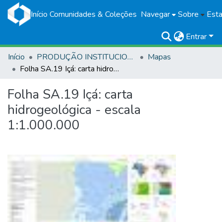
Início
Comunidades & Coleções
Navegar
Sobre
Esta
Entrar
Início
PRODUÇÃO INSTITUCIONAL
Mapas
Folha SA.19 Içá: carta hidrogeológica - escala 1:1.000.000
Folha SA.19 Içá: carta
hidrogeológica - escala
1:1.000.000