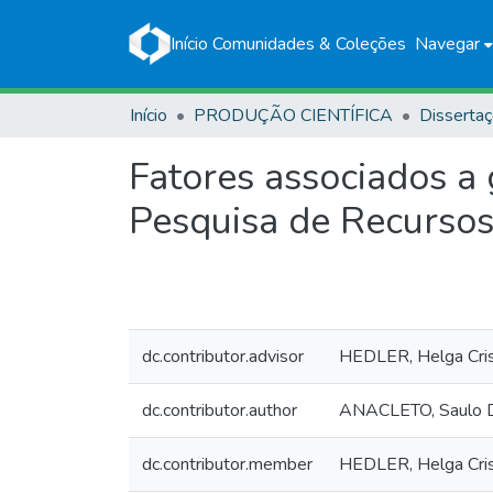
Início
Comunidades & Coleções
Navegar
Início
PRODUÇÃO CIENTÍFICA
Disserta
Fatores associados a
Pesquisa de Recurso
dc.contributor.advisor
HEDLER, Helga Cris
dc.contributor.author
ANACLETO, Saulo D
dc.contributor.member
HEDLER, Helga Cris