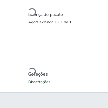
Carregando...
Licença do pacote
Agora exibindo
1 - 1 de 1
Carregando...
Coleções
Dissertações