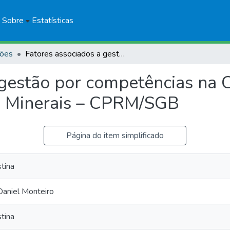
Sobre
Estatísticas
ções
Fatores associados a gestão por competências na Companhia de Pesquisa de Recursos Minerais – CPRM/SGB
 gestão por competências na
s Minerais – CPRM/SGB
Página do item simplificado
tina
aniel Monteiro
tina