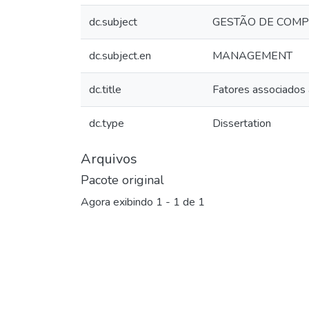
dc.subject
GESTÃO DE COMP
dc.subject.en
MANAGEMENT
dc.title
Fatores associados
dc.type
Dissertation
Arquivos
Pacote original
Agora exibindo
1 - 1 de 1