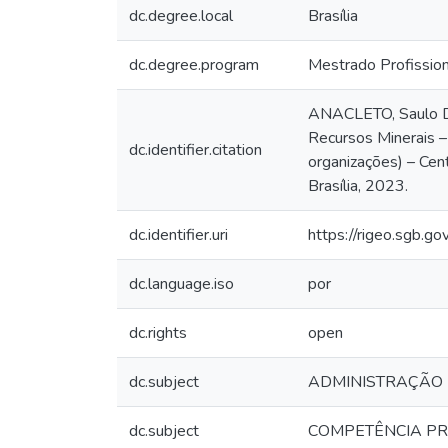
dc.degree.local
Brasília
dc.degree.program
Mestrado Profissio
ANACLETO, Saulo Da
Recursos Minerais –
dc.identifier.citation
organizações) – Cent
Brasília, 2023.
dc.identifier.uri
https://rigeo.sgb.g
dc.language.iso
por
dc.rights
open
dc.subject
ADMINISTRAÇÃO
dc.subject
COMPETÊNCIA PR