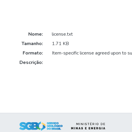
Nome:
license.txt
Tamanho:
1.71 KB
Formato:
Item-specific license agreed upon to s
Descrição: