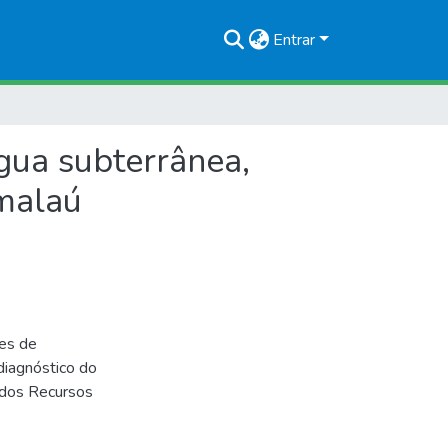
Entrar
gua subterrânea,
amalaú
tes de
diagnóstico do
 dos Recursos