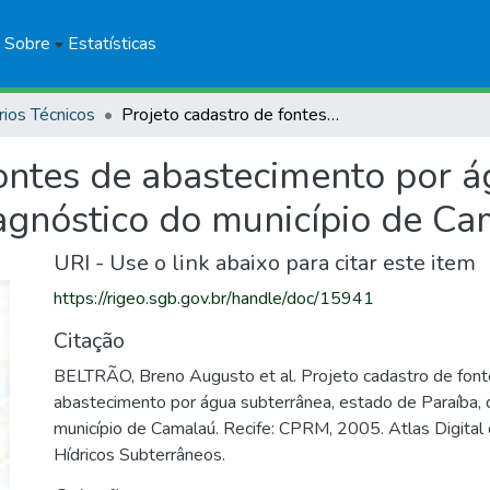
Sobre
Estatísticas
rios Técnicos
Projeto cadastro de fontes de abastecimento por água subterrânea, estado de Paraíba, diagnóstico do município de Camalaú
fontes de abastecimento por á
iagnóstico do município de C
URI - Use o link abaixo para citar este item
https://rigeo.sgb.gov.br/handle/doc/15941
Citação
BELTRÃO, Breno Augusto et al. Projeto cadastro de fon
abastecimento por água subterrânea, estado de Paraíba, 
município de Camalaú. Recife: CPRM, 2005. Atlas Digital
Hídricos Subterrâneos.