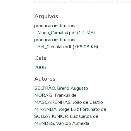
Arquivos
producao institucional
:
-
Mapa_Camalaú.pdf
(1.4 MB)
producao institucional
:
-
Rel_Camalau.pdf
(769.08 KB)
Data
2005
Autores
BELTRÃO, Breno Augusto
MORAIS, Franklin de
MASCARENHAS, João de Castro
MIRANDA, Jorge Luiz Fortunato de
SOUZA JUNIOR, Luiz Carlos de
MENDES, Vanildo Almeida