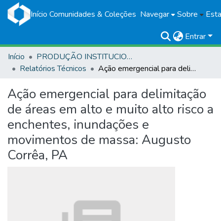
Início
Comunidades & Coleções
Navegar
Sobre
Esta
Entrar
Início
PRODUÇÃO INSTITUCIONAL
Relatórios Técnicos
Ação emergencial para delimitação de áreas em alto e muito alto risco a enchentes, inundações e movimentos de massa: Augusto Corrêa, PA
Ação emergencial para delimitação
de áreas em alto e muito alto risco a
enchentes, inundações e
movimentos de massa: Augusto
Corrêa, PA