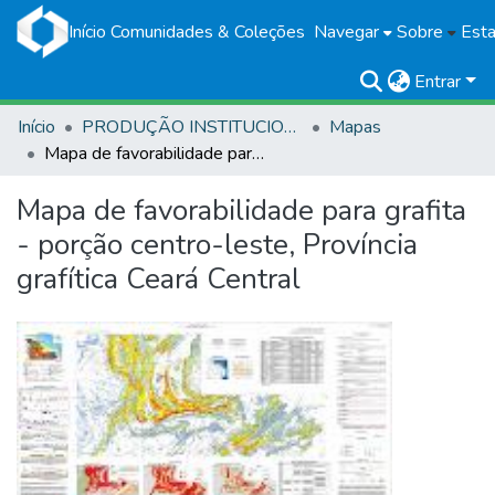
Início
Comunidades & Coleções
Navegar
Sobre
Esta
Entrar
Início
PRODUÇÃO INSTITUCIONAL
Mapas
Mapa de favorabilidade para grafita - porção centro-leste, Província grafítica Ceará Central
Mapa de favorabilidade para grafita
- porção centro-leste, Província
grafítica Ceará Central