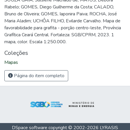
SOUZA GAIA, Sulsiene Machado de; MATOS, Débora
Rabelo; GOMES, Diego Guilherme da Costa; CALADO,
Bruno de Oliveira; GOMES, Iaponira Paiva; ROCHA, José
Maria Aladim; UCHÔA FILHO, Evilarde Carvalho. Mapa de
favorabilidade para grafita - porção centro-leste, Província
Grafítica Ceará Central. Fortaleza: SGB/CPRM, 2023. 1
mapa, color. Escala 1:250.000.
Coleções
Mapas
Página do item completo
DSpace software
copyright © 2002-2026
LYRASIS