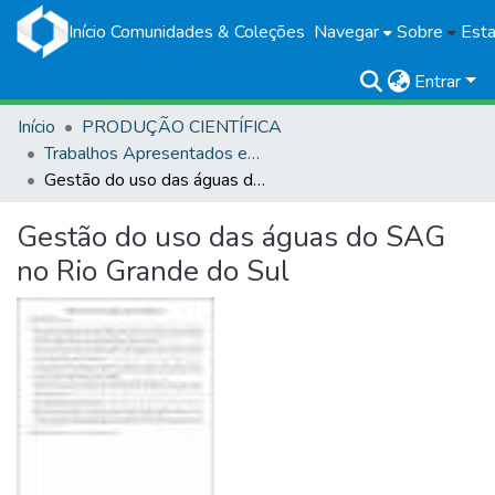
Início
Comunidades & Coleções
Navegar
Sobre
Esta
Entrar
Início
PRODUÇÃO CIENTÍFICA
Trabalhos Apresentados em Eventos
Gestão do uso das águas do SAG no Rio Grande do Sul
Gestão do uso das águas do SAG
no Rio Grande do Sul