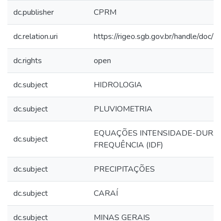
dc.publisher
CPRM
dc.relation.uri
https://rigeo.sgb.gov.br/handle/doc/
dc.rights
open
dc.subject
HIDROLOGIA
dc.subject
PLUVIOMETRIA
EQUAÇÕES INTENSIDADE-DURA
dc.subject
FREQUÊNCIA (IDF)
dc.subject
PRECIPITAÇÕES
dc.subject
CARAÍ
dc.subject
MINAS GERAIS