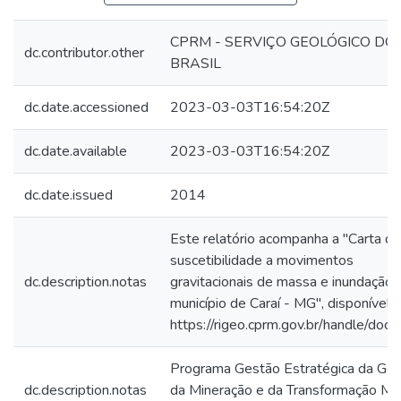
CPRM - SERVIÇO GEOLÓGICO DO
dc.contributor.other
BRASIL
dc.date.accessioned
2023-03-03T16:54:20Z
dc.date.available
2023-03-03T16:54:20Z
dc.date.issued
2014
Este relatório acompanha a "Carta de
suscetibilidade a movimentos
dc.description.notas
gravitacionais de massa e inundação:
município de Caraí - MG", disponível 
https://rigeo.cprm.gov.br/handle/doc
Programa Gestão Estratégica da Geo
dc.description.notas
da Mineração e da Transformação Min