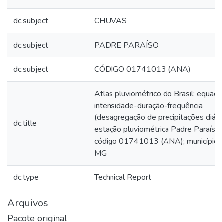
dc.subject
CHUVAS
dc.subject
PADRE PARAÍSO
dc.subject
CÓDIGO 01741013 (ANA)
Atlas pluviométrico do Brasil; equaç
intensidade-duração-frequência
(desagregação de precipitações diária
dc.title
estação pluviométrica Padre Paraíso;
código 01741013 (ANA); município C
MG
dc.type
Technical Report
Arquivos
Pacote original