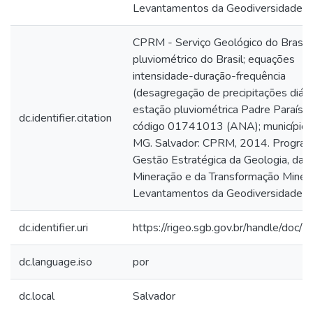
Levantamentos da Geodiversidade.
CPRM - Serviço Geológico do Brasil.
pluviométrico do Brasil; equações
intensidade-duração-frequência
(desagregação de precipitações diária
estação pluviométrica Padre Paraíso;
dc.identifier.citation
código 01741013 (ANA); município C
MG. Salvador: CPRM, 2014. Progra
Gestão Estratégica da Geologia, da
Mineração e da Transformação Minera
Levantamentos da Geodiversidade.
dc.identifier.uri
https://rigeo.sgb.gov.br/handle/doc/
dc.language.iso
por
dc.local
Salvador