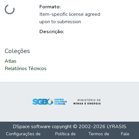
Formato:
Carregando...
Item-specific license agreed
upon to submission
Descrição:
Coleções
Atlas
Relatórios Técnicos
DSpace software
copyright © 2002-2026
LYRASIS
Configurações de
Política de
Termos de
Fale