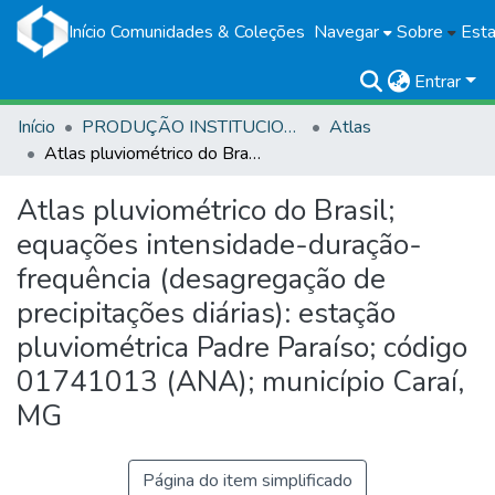
Início
Comunidades & Coleções
Navegar
Sobre
Esta
Entrar
Início
PRODUÇÃO INSTITUCIONAL
Atlas
Atlas pluviométrico do Brasil; equações intensidade-duração-frequência (desagregação de precipitações diárias): estação pluviométrica Padre Paraíso; código 01741013 (ANA); município Caraí, MG
Atlas pluviométrico do Brasil;
equações intensidade-duração-
frequência (desagregação de
precipitações diárias): estação
pluviométrica Padre Paraíso; código
01741013 (ANA); município Caraí,
MG
Página do item simplificado