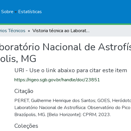
Sobre
Estatísticas
rios Técnicos
Vistoria técnica ao Laboratório Nacional de Astrofísica: Observatório do Pico dos Dias, Brazópolis, MG
aboratório Nacional de Astrofí
olis, MG
URI - Use o link abaixo para citar este item
https://rigeo.sgb.gov.br/handle/doc/23851
Citação
PERET, Guilherme Henrique dos Santos; GOES, Heródoto. 
Laboratório Nacional de Astrofísica: Observatório do Pico
Brazópolis, MG. [Belo Horizonte]: CPRM, 2023.
Coleções