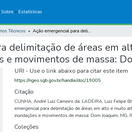
Sobre
Estatísticas
rios Técnicos
Ação emergencial para delimitação de áreas em alto e muito alto risco a enchentes, inundações e movimentos de massa: Dom Joaquim, MG
 delimitação de áreas em alto
es e movimentos de massa: D
URI - Use o link abaixo para citar este item
https://rigeo.sgb.gov.br/handle/doc/19005
Citação
CUNHA, André Luiz Carneiro da; LADEIRA, Luiz Felipe B
emergencial para delimitação de áreas em alto e muito alt
inundações e movimentos de massa: Dom Joaquim, MG. R
Coleções