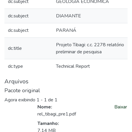
dc.subject
GEOLOGIA ECONÔMICA
dc.subject
DIAMANTE
dc.subject
PARANÁ
Projeto Tibagi: c.c. 2278 relatório
dc.title
preliminar de pesquisa
dc.type
Technical Report
Arquivos
Pacote original
Agora exibindo
1 - 1 de 1
Nome:
Baixar
rel_tibagi_pre1.pdf
Tamanho:
7.14 MB