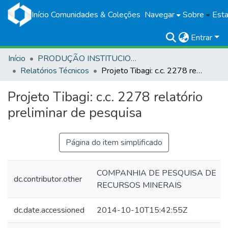
Início
Comunidades & Coleções
Navegar
Sobre
Esta
Entrar
Início
PRODUÇÃO INSTITUCIONAL
Relatórios Técnicos
Projeto Tibagi: c.c. 2278 relatório preliminar de pesquisa
Projeto Tibagi: c.c. 2278 relatório
preliminar de pesquisa
Página do item simplificado
COMPANHIA DE PESQUISA DE
dc.contributor.other
RECURSOS MINERAIS
dc.date.accessioned
2014-10-10T15:42:55Z