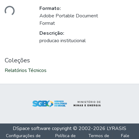
Formato:
ando...
Adobe Portable Document
Format
Descrição:
producao institucional
Coleções
Relatórios Técnicos
DSpace software
copyright © 2002-2026
LYRASIS
Configurações de
Política de
Termos de
Fale