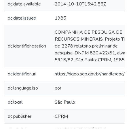
dc.date.available
2014-10-10T15:42:55Z
dc.date.issued
1985
COMPANHIA DE PESQUISA DE
RECURSOS MINERAIS. Projeto Tiba
dc.identifier.citation
c.c. 2278 relatório preliminar de
pesquisa, DNPM 820.422/81, alvará
5918/82. São Paulo: CPRM, 1985.
dc.identifier.uri
https://rigeo.sgb.gov.br/handle/doc/
dc.language.iso
por
dc.local
São Paulo
dc.publisher
CPRM