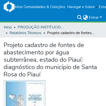
Início
Comunidades & Coleções
Navegar
Sobre
Esta
Entrar
Início
PRODUÇÃO INSTITUCIONAL
Relatórios Técnicos
Projeto cadastro de fontes de abastecimento por água subterrânea, estado do Piauí: diagnóstico do município de Santa Rosa do Piauí
Projeto cadastro de fontes de
abastecimento por água
subterrânea, estado do Piauí:
diagnóstico do município de Santa
Rosa do Piauí