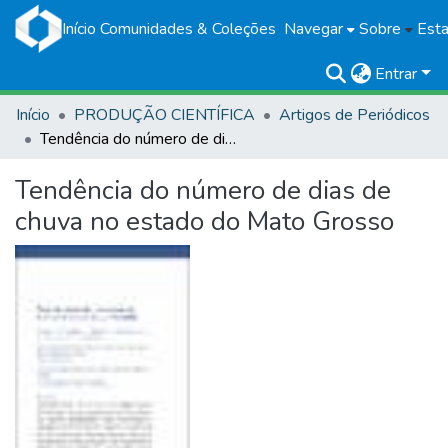
Início
Comunidades & Coleções
Navegar
Sobre
Esta
Entrar
Início
PRODUÇÃO CIENTÍFICA
Artigos de Periódicos
Tendência do número de dias de chuva no estado do Mato Grosso
Tendência do número de dias de
chuva no estado do Mato Grosso