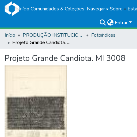
Início
Comunidades & Coleções
Navegar
Sobre
Esta
Entrar
Início
PRODUÇÃO INSTITUCIONAL
Fotoíndices
Projeto Grande Candiota. MI 3008
Projeto Grande Candiota. MI 3008