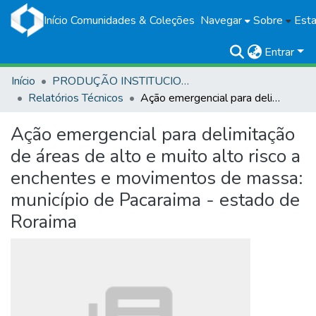
Início
Comunidades & Coleções
Navegar
Sobre
Esta
Entrar
Início
PRODUÇÃO INSTITUCIONAL
Relatórios Técnicos
Ação emergencial para delimitação de áreas de alto e muito alto risco a enchentes e movimentos de massa: município de Pacaraima - estado de Roraima
Ação emergencial para delimitação
de áreas de alto e muito alto risco a
enchentes e movimentos de massa:
município de Pacaraima - estado de
Roraima