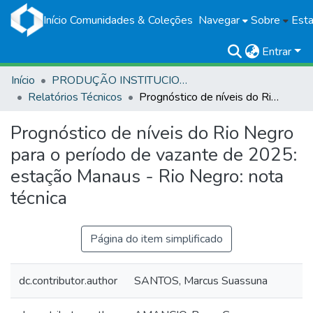
Início
Comunidades & Coleções
Navegar
Sobre
Esta
Entrar
Início
PRODUÇÃO INSTITUCIONAL
Relatórios Técnicos
Prognóstico de níveis do Rio Negro para o período de vazante de 2025: estação Manaus - Rio Negro: nota técnica
Prognóstico de níveis do Rio Negro
para o período de vazante de 2025:
estação Manaus - Rio Negro: nota
técnica
Página do item simplificado
dc.contributor.author
SANTOS, Marcus Suassuna