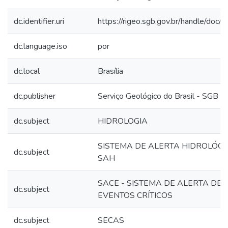
dc.identifier.uri
https://rigeo.sgb.gov.br/handle/doc
dc.language.iso
por
dc.local
Brasília
dc.publisher
Serviço Geológico do Brasil - SGB
dc.subject
HIDROLOGIA
SISTEMA DE ALERTA HIDROLÓGI
dc.subject
SAH
SACE - SISTEMA DE ALERTA DE
dc.subject
EVENTOS CRÍTICOS
dc.subject
SECAS