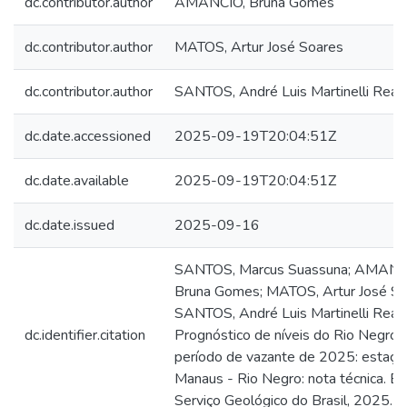
dc.contributor.author
AMANCIO, Bruna Gomes
dc.contributor.author
MATOS, Artur José Soares
dc.contributor.author
SANTOS, André Luis Martinelli Real
dc.date.accessioned
2025-09-19T20:04:51Z
dc.date.available
2025-09-19T20:04:51Z
dc.date.issued
2025-09-16
SANTOS, Marcus Suassuna; AMANC
Bruna Gomes; MATOS, Artur José So
SANTOS, André Luis Martinelli Real 
dc.identifier.citation
Prognóstico de níveis do Rio Negro 
período de vazante de 2025: estaçã
Manaus - Rio Negro: nota técnica. Bra
Serviço Geológico do Brasil, 2025.