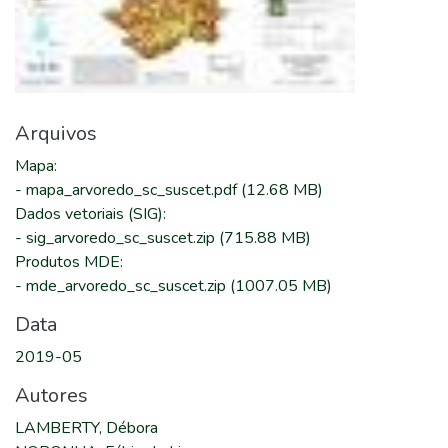
Arquivos
Mapa
:
-
mapa_arvoredo_sc_suscet.pdf
(12.68 MB)
Dados vetoriais (SIG)
:
-
sig_arvoredo_sc_suscet.zip
(715.88 MB)
Produtos MDE
:
-
mde_arvoredo_sc_suscet.zip
(1007.05 MB)
Data
2019-05
Autores
LAMBERTY, Débora