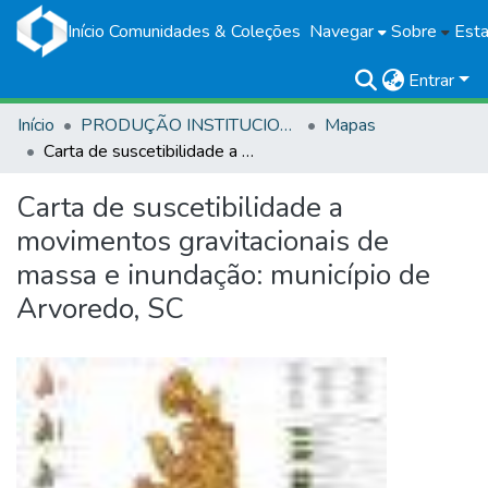
Início
Comunidades & Coleções
Navegar
Sobre
Esta
Entrar
Início
PRODUÇÃO INSTITUCIONAL
Mapas
Carta de suscetibilidade a movimentos gravitacionais de massa e inundação: município de Arvoredo, SC
Carta de suscetibilidade a
movimentos gravitacionais de
massa e inundação: município de
Arvoredo, SC