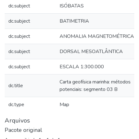
dc.subject
ISÓBATAS
dc.subject
BATIMETRIA
dc.subject
ANOMALIA MAGNETOMÉTRICA
dc.subject
DORSAL MESOATLÂNTICA
dc.subject
ESCALA 1:300.000
Carta geofísica marinha: métodos
dc.title
potenciais: segmento 03 B
dc.type
Map
Arquivos
Pacote original