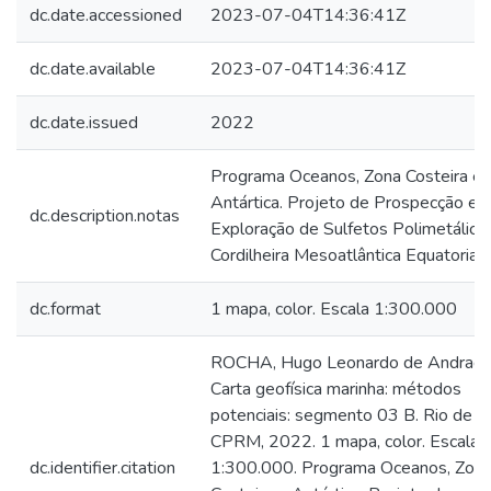
dc.date.accessioned
2023-07-04T14:36:41Z
dc.date.available
2023-07-04T14:36:41Z
dc.date.issued
2022
Programa Oceanos, Zona Costeira e
Antártica. Projeto de Prospecção e
dc.description.notas
Exploração de Sulfetos Polimetálico
Cordilheira Mesoatlântica Equatorial.
dc.format
1 mapa, color. Escala 1:300.000
ROCHA, Hugo Leonardo de Andrade
Carta geofísica marinha: métodos
potenciais: segmento 03 B. Rio de Ja
CPRM, 2022. 1 mapa, color. Escala
dc.identifier.citation
1:300.000. Programa Oceanos, Zon