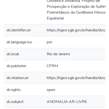
Costeira e Antártica. Projeto de
Prospecção e Exploração de Sulfeto
Polimetálicos da Cordilheira Mesoatl
Equatorial.
dc.identifier.uri
https://rigeo.sgb.gov.br/handle/doc
dc.language.iso
por
dc.local
Rio de Janeiro
dc.publisher
CPRM
dc.relation.uri
https://rigeo.sgb.gov.br/handle/doc
dc.rights
open
dc.subject
ANOMALIA AR-LIVRE