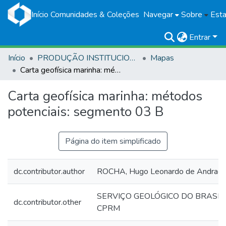
Início
Comunidades & Coleções
Navegar
Sobre
Esta
Entrar
Início
PRODUÇÃO INSTITUCIONAL
Mapas
Carta geofísica marinha: métodos potenciais: segmento 03 B
Carta geofísica marinha: métodos
potenciais: segmento 03 B
Página do item simplificado
dc.contributor.author
ROCHA, Hugo Leonardo de Andrad
SERVIÇO GEOLÓGICO DO BRASIL 
dc.contributor.other
CPRM