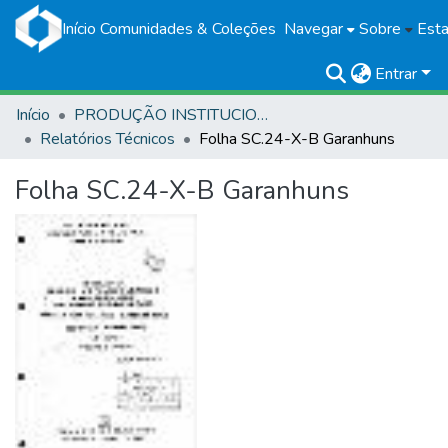
Início
Comunidades & Coleções
Navegar
Sobre
Esta
Entrar
Início
PRODUÇÃO INSTITUCIONAL
Relatórios Técnicos
Folha SC.24-X-B Garanhuns
Folha SC.24-X-B Garanhuns