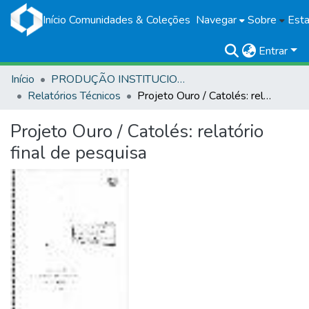
Início
Comunidades & Coleções
Navegar
Sobre
Esta
Entrar
Início
PRODUÇÃO INSTITUCIONAL
Relatórios Técnicos
Projeto Ouro / Catolés: relatório final de pesquisa
Projeto Ouro / Catolés: relatório
final de pesquisa