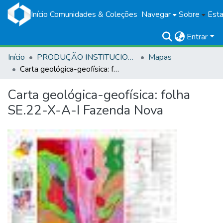
Início
Comunidades & Coleções
Navegar
Sobre
Esta
Entrar
Início
PRODUÇÃO INSTITUCIONAL
Mapas
Carta geológica-geofísica: folha SE.22-X-A-I Fazenda Nova
Carta geológica-geofísica: folha
SE.22-X-A-I Fazenda Nova