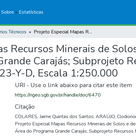
Sobre
Estatísticas
rios Técnicos
Projeto Especial Mapas Recursos Minerais de Solos e de Vegetação para a Área do Programa Grande Carajás; Subprojeto Recursos Minerais Folha Santa Inês- SA.23-Y-D, Escala 1:250.000
as Recursos Minerais de Solo
rande Carajás; Subprojeto R
.23-Y-D, Escala 1:250.000
URI - Use o link abaixo para citar este item
https://rigeo.sgb.gov.br/handle/doc/6470
Citação
COLARES, Jaime Quintas dos Santos; ARAÚJO, Clodionor
Projeto Especial Mapas Recursos Minerais de Solos e de
Área do Programa Grande Carajás; Subprojeto Recursos M