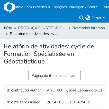
Início
Comunidades & Coleções
Navegar
Sobre
Esta
Entrar
Início
PRODUÇÃO INSTITUCIONAL
Relatórios Internos
Relatório de atividades: cycle de Formation Spécialisée en Géostatistique
Relatório de atividades: cycle de
Formation Spécialisée en
Géostatistique
Página do item simplificado
dc.contributor.author
ANDRIOTTI, José Leonardo Silva
dc.date.accessioned
2014-11-13T18:48:43Z