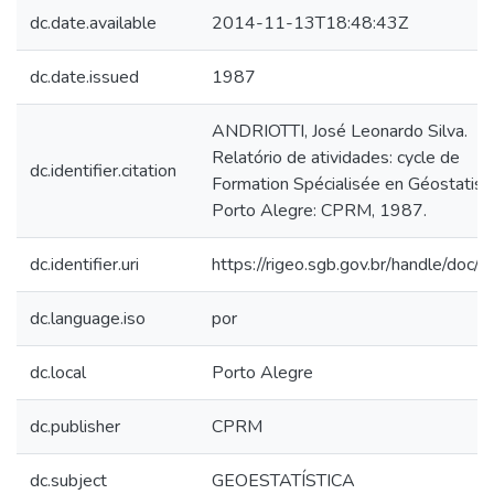
dc.date.available
2014-11-13T18:48:43Z
dc.date.issued
1987
ANDRIOTTI, José Leonardo Silva.
Relatório de atividades: cycle de
dc.identifier.citation
Formation Spécialisée en Géostatisti
Porto Alegre: CPRM, 1987.
dc.identifier.uri
https://rigeo.sgb.gov.br/handle/doc
dc.language.iso
por
dc.local
Porto Alegre
dc.publisher
CPRM
dc.subject
GEOESTATÍSTICA