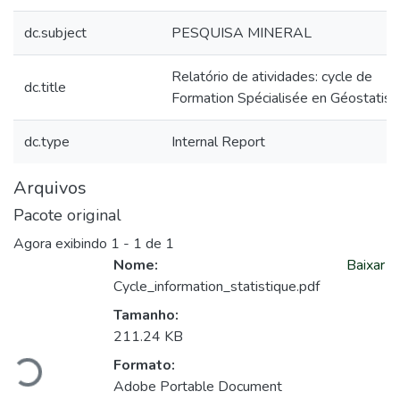
dc.subject
PESQUISA MINERAL
Relatório de atividades: cycle de
dc.title
Formation Spécialisée en Géostatist
dc.type
Internal Report
Arquivos
Pacote original
Agora exibindo
1 - 1 de 1
Nome:
Baixar
Cycle_information_statistique.pdf
Tamanho:
egando...
211.24 KB
Formato:
Adobe Portable Document