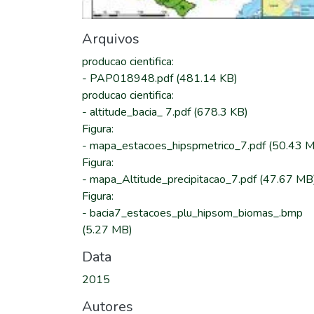
Arquivos
producao cientifica
:
-
PAP018948.pdf
(481.14 KB)
producao cientifica
:
-
altitude_bacia_ 7.pdf
(678.3 KB)
Figura
:
-
mapa_estacoes_hipspmetrico_7.pdf
(50.43 
Figura
:
-
mapa_Altitude_precipitacao_7.pdf
(47.67 MB
Figura
:
-
bacia7_estacoes_plu_hipsom_biomas_.bmp
(5.27 MB)
Data
2015
Autores