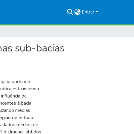
Entrar
 nas sub-bacias
região podendo
ráfica está inserida.
 influência da
encentes à bacia
tilizando médias
região de estudo
os dados médios de
 Rio Uruguai, obtidos