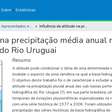
Sobre
Estatísticas
Trabalhos Apresentados em Eventos
Influência da altitude na precipitação média anual nas sub-bacias pertencentes à Bacia do Rio Uruguai
e na precipitação média anual
 do Rio Uruguai
Resumo
A altitude pode condicionar o clima de uma determinada 
invalidar o aspecto da zona climática na qual a bacia hidrog
O objetivo deste trabalho foi o de caracterizar e estudar a
altitude na precipitação pluvial anual das sub-bacias pert
hidrográfica do Rio Uruguai (7), em sua parte brasileira, u
temporais de estações pluviométricas especializadas na 
com uma série histórica de 1977 a 2006. Foram utilizad
precipitação das séries históricas da bacia hidrográfica do