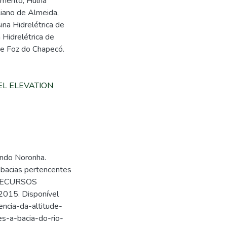
amento, Hulha
liano de Almeida,
sina Hidrelétrica de
 Hidrelétrica de
 de Foz do Chapecó.
EL ELEVATION
ndo Noronha.
b-bacias pertencentes
E RECURSOS
, 2015. Disponível
ncia-da-altitude-
s-a-bacia-do-rio-