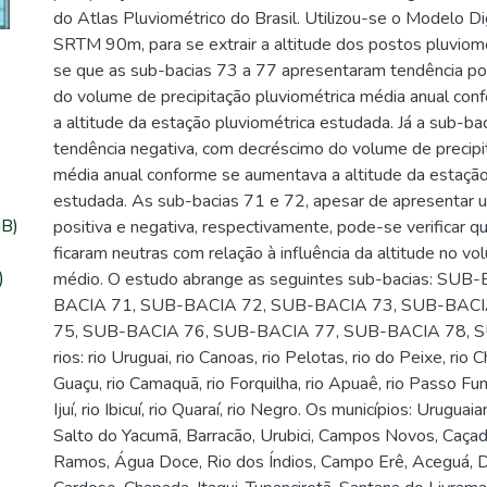
do Atlas Pluviométrico do Brasil. Utilizou-se o Modelo Di
SRTM 90m, para se extrair a altitude dos postos pluviom
se que as sub-bacias 73 a 77 apresentaram tendência po
do volume de precipitação pluviométrica média anual co
a altitude da estação pluviométrica estudada. Já a sub-b
tendência negativa, com decréscimo do volume de precipi
média anual conforme se aumentava a altitude da estação
estudada. As sub-bacias 71 e 72, apesar de apresentar 
MB)
positiva e negativa, respectivamente, pode-se verificar q
ficaram neutras com relação à influência da altitude no v
)
médio. O estudo abrange as seguintes sub-bacias: SUB
BACIA 71, SUB-BACIA 72, SUB-BACIA 73, SUB-BACI
75, SUB-BACIA 76, SUB-BACIA 77, SUB-BACIA 78, 
rios: rio Uruguai, rio Canoas, rio Pelotas, rio do Peixe, rio 
Guaçu, rio Camaquã, rio Forquilha, rio Apuaê, rio Passo Fun
Ijuí, rio Ibicuí, rio Quaraí, rio Negro. Os municípios: Uruguai
Salto do Yacumã, Barracão, Urubici, Campos Novos, Caçad
Ramos, Água Doce, Rio dos Índios, Campo Erê, Aceguá, D