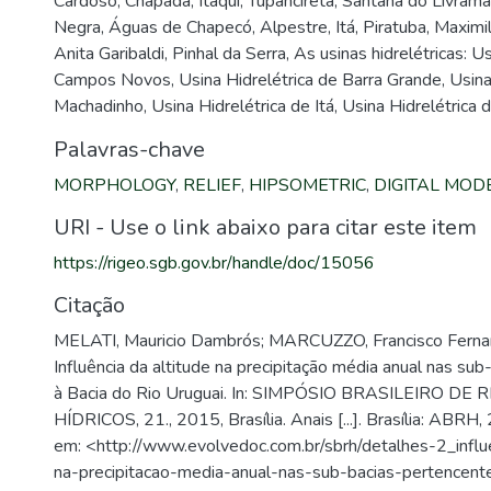
Cardoso, Chapada, Itaqui, Tupanciretã, Santana do Livram
Negra, Águas de Chapecó, Alpestre, Itá, Piratuba, Maximi
Anita Garibaldi, Pinhal da Serra, As usinas hidrelétricas: U
Campos Novos, Usina Hidrelétrica de Barra Grande, Usina
Machadinho, Usina Hidrelétrica de Itá, Usina Hidrelétrica
Palavras-chave
MORPHOLOGY
,
RELIEF
,
HIPSOMETRIC
,
DIGITAL MOD
URI - Use o link abaixo para citar este item
https://rigeo.sgb.gov.br/handle/doc/15056
Citação
MELATI, Mauricio Dambrós; MARCUZZO, Francisco Ferna
Influência da altitude na precipitação média anual nas su
à Bacia do Rio Uruguai. In: SIMPÓSIO BRASILEIRO D
HÍDRICOS, 21., 2015, Brasília. Anais [...]. Brasília: ABRH
em: <http://www.evolvedoc.com.br/sbrh/detalhes-2_influe
na-precipitacao-media-anual-nas-sub-bacias-pertencente