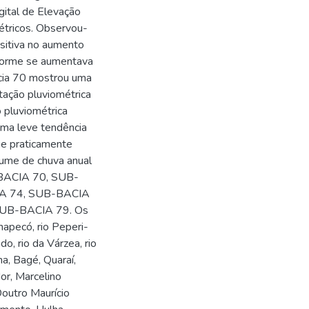
gital de Elevação
étricos. Observou-
sitiva no aumento
nforme se aumentava
acia 70 mostrou uma
tação pluviométrica
 pluviométrica
uma leve tendência
ue praticamente
olume de chuva anual
-BACIA 70, SUB-
A 74, SUB-BACIA
SUB-BACIA 79. Os
Chapecó, rio Peperi-
do, rio da Várzea, rio
ana, Bagé, Quaraí,
or, Marcelino
outro Maurício