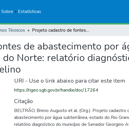
Sobre
Estatísticas
rios Técnicos
Projeto cadastro de fontes de abastecimento por água subterrânea, estado do Rio Grande do Norte: relatório diagnóstico do município de Senador Georgino Avelino
fontes de abastecimento por á
do Norte: relatório diagnósti
elino
URI - Use o link abaixo para citar este item
https://rigeo.sgb.gov.br/handle/doc/17264
Citação
BELTRÃO, Breno Augusto et al. (Org.). Projeto cadastro 
abastecimento por água subterrânea, estado do Rio Gran
relatório diagnóstico do município de Senador Georgino Av