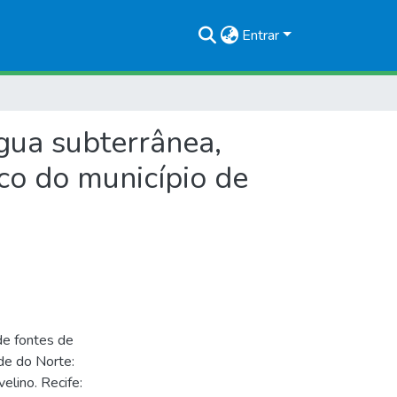
Entrar
gua subterrânea,
co do município de
de fontes de
de do Norte:
elino. Recife: