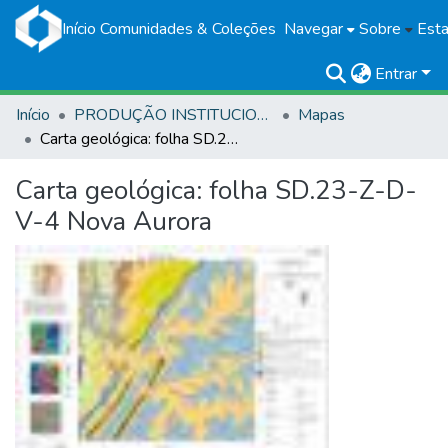
Início
Comunidades & Coleções
Navegar
Sobre
Esta
Entrar
Início
PRODUÇÃO INSTITUCIONAL
Mapas
Carta geológica: folha SD.23-Z-D-V-4 Nova Aurora
Carta geológica: folha SD.23-Z-D-
V-4 Nova Aurora