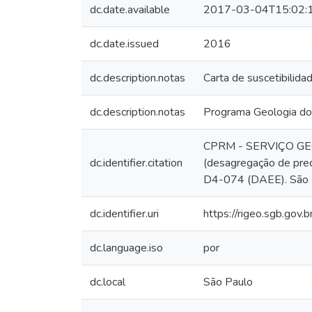
dc.date.available
2017-03-04T15:02:
dc.date.issued
2016
dc.description.notas
Carta de suscetibilid
dc.description.notas
Programa Geologia do
CPRM - SERVIÇO GEOLÓ
dc.identifier.citation
(desagregação de prec
D4-074 (DAEE). São 
dc.identifier.uri
https://rigeo.sgb.gov
dc.language.iso
por
dc.local
São Paulo