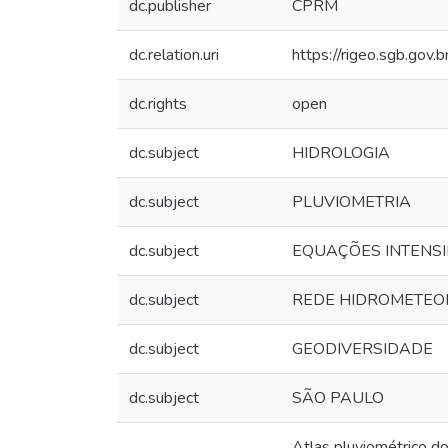
dc.publisher
CPRM
dc.relation.uri
https://rigeo.sgb.gov
dc.rights
open
dc.subject
HIDROLOGIA
dc.subject
PLUVIOMETRIA
dc.subject
EQUAÇÕES INTENS
dc.subject
REDE HIDROMETEO
dc.subject
GEODIVERSIDADE
dc.subject
SÃO PAULO
Atlas pluviométrico do