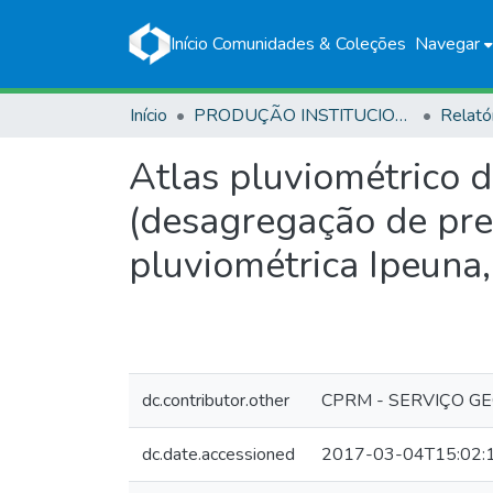
Início
Comunidades & Coleções
Navegar
Início
PRODUÇÃO INSTITUCIONAL
Relató
Atlas pluviométrico 
(desagregação de prec
pluviométrica Ipeun
dc.contributor.other
CPRM - SERVIÇO G
dc.date.accessioned
2017-03-04T15:02: