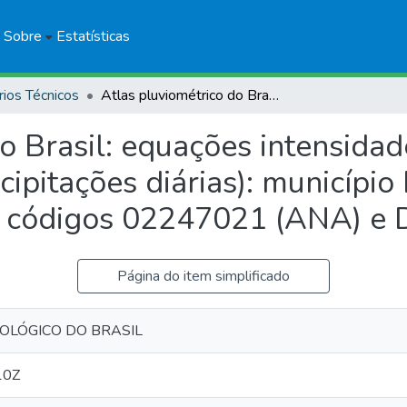
Sobre
Estatísticas
rios Técnicos
Atlas pluviométrico do Brasil: equações intensidade-duração-frequência (desagregação de precipitações diárias): município Ipeuna, SP, estação pluviométrica Ipeuna, códigos 02247021 (ANA) e D4-074 (DAEE)
do Brasil: equações intensida
ipitações diárias): município 
a, códigos 02247021 (ANA) e
Página do item simplificado
EOLÓGICO DO BRASIL
10Z