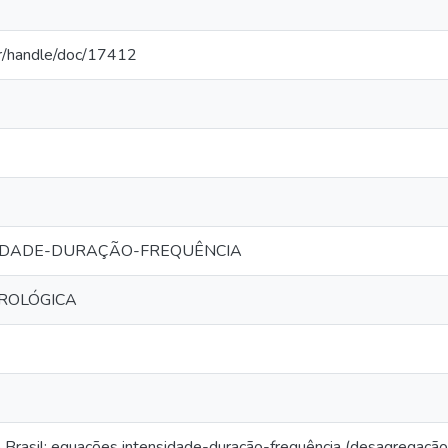
.br/handle/doc/17412
IDADE-DURAÇÃO-FREQUÊNCIA
ROLÓGICA
 Brasil: equações intensidade-duração-frequência (desagregação d