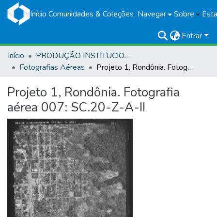
Início
Comunidades & Coleções
Navegar
Sobre
Esta
Entrar
Início
PRODUÇÃO INSTITUCIONAL
Fotografias Aéreas
Projeto 1, Rondônia. Fotografia aérea 007: SC.20-Z-A-II
Projeto 1, Rondônia. Fotografia
aérea 007: SC.20-Z-A-II