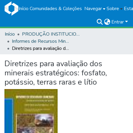
Início
Comunidades & Coleções
Navegar
Sobre
Esta
Entrar
Início
PRODUÇÃO INSTITUCIONAL
Informes de Recursos Minerais
Diretrizes para avaliação dos minerais estratégicos: fosfato, potássio, terras raras e lítio
Diretrizes para avaliação dos
minerais estratégicos: fosfato,
potássio, terras raras e lítio