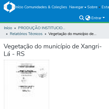
Início
Comunidades & Coleções
Navegar
Sobre
Esta
Entrar
Início
PRODUÇÃO INSTITUCIONAL
Relatórios Técnicos
Vegetação do município de Xangri-Lá - RS
Vegetação do município de Xangri-
Lá - RS