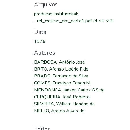
Arquivos
producao institucional
:
-
rel_crateus_pre_parte1.pdf
(4.44 MB)
Data
1976
Autores
BARBOSA, Antônio José
BRITO, Afonso Ligório F.de
PRADO, Fernando da Silva
GOMES, Francisco Edson M
MENDONCA, Jansen Carlos G.S.de
CERQUEIRA, José Roberto
SILVEIRA, William Honório da
MELLO, Aroldo Alves de
Editor