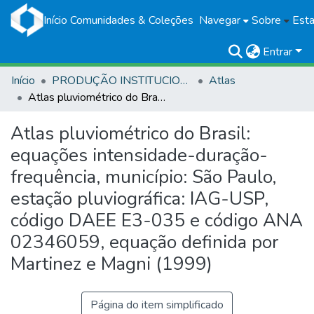
Início
Comunidades & Coleções
Navegar
Sobre
Esta
Entrar
Início
PRODUÇÃO INSTITUCIONAL
Atlas
Atlas pluviométrico do Brasil: equações intensidade-duração-frequência, município: São Paulo, estação pluviográfica: IAG-USP, código DAEE E3-035 e código ANA 02346059, equação definida por Martinez e Magni (1999)
Atlas pluviométrico do Brasil:
equações intensidade-duração-
frequência, município: São Paulo,
estação pluviográfica: IAG-USP,
código DAEE E3-035 e código ANA
02346059, equação definida por
Martinez e Magni (1999)
Página do item simplificado