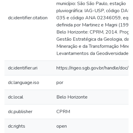
município: São São Paulo, estação
pluviográfica: IAG-USP, código DAE
dc.identifier.citation
035 e código ANA 02346059, equa
definida por Martinez e Magni (1999)
Belo Horizonte: CPRM, 2014. Progr
Gestão Estratégica da Geologia, da
Mineração e da Transformação Minera
Levantamentos da Geodiversidade.
dc.identifier.uri
https://rigeo.sgb.gov.br/handle/doc/
dc.language.iso
por
dc.local
Belo Horizonte
dc.publisher
CPRM
dc.rights
open