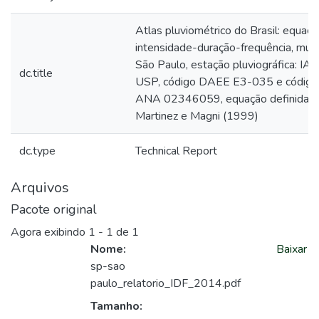
Atlas pluviométrico do Brasil: equaç
intensidade-duração-frequência, munic
São Paulo, estação pluviográfica: IA
dc.title
USP, código DAEE E3-035 e código
ANA 02346059, equação definida p
Martinez e Magni (1999)
dc.type
Technical Report
Arquivos
Pacote original
Agora exibindo
1 - 1 de 1
Nome:
Baixar
sp-sao
paulo_relatorio_IDF_2014.pdf
Tamanho: