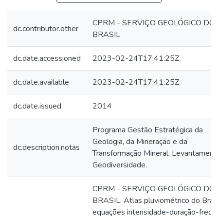
CPRM - SERVIÇO GEOLÓGICO DO
dc.contributor.other
BRASIL
dc.date.accessioned
2023-02-24T17:41:25Z
dc.date.available
2023-02-24T17:41:25Z
dc.date.issued
2014
Programa Gestão Estratégica da
Geologia, da Mineração e da
dc.description.notas
Transformação Mineral. Levantament
Geodiversidade.
CPRM - SERVIÇO GEOLÓGICO DO
BRASIL. Atlas pluviométrico do Brasi
equações intensidade-duração-frequê