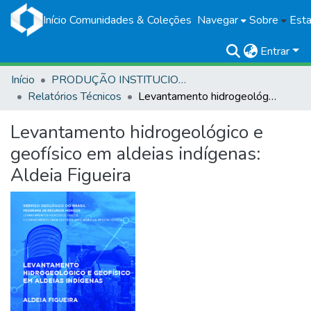
Início
Comunidades & Coleções
Navegar
Sobre
Esta
Entrar
Início
PRODUÇÃO INSTITUCIONAL
Relatórios Técnicos
Levantamento hidrogeológico e geofísico em aldeias indígenas: Aldeia Figueira
Levantamento hidrogeológico e
geofísico em aldeias indígenas:
Aldeia Figueira